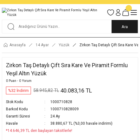
Tüm Alışverişlerde KARGO BEDAVA
Garantili Ve Sigortalı Kargo
Ankara İçi Elden Teslimat İmkanı
24/7 Müşteri Destek Hizmeti
40 Yıllık Güvenin Adresi
Ara
Anasayfa
14 Ayar
Yüzük
Zirkon Taş Detaylı Çift Sıra Kare Ve
Zirkon Taş Detaylı Çift Sıra Kare Ve Piramit Formlu
Yeşil Altın Yüzük
0 Puan - 0 Yorum
40.083,16 TL
58.945,82 TL
%32 İndirim
Stok Kodu
1000710828
Barkod Kodu
1000710828009
Garanti Süresi
24 Ay
Havale
38.880,67 TL (%3,00 havale indirimi)
*14.646,39 TL den başlayan taksitlerle!