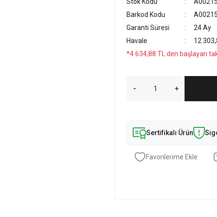
Stok Kodu
A0021
Barkod Kodu
A00215
Garanti Süresi
24 Ay
Havale
12.303,
*4.634,88 TL den başlayan taks
Sertifikalı Ürün
Sig