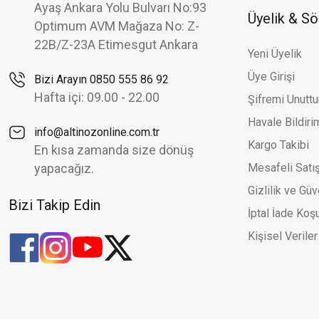
Ayaş Ankara Yolu Bulvarı No:93
Üyelik & S
Optimum AVM Mağaza No: Z-
22B/Z-23A Etimesgut Ankara
Yeni Üyelik
Üye Girişi
Bizi Arayın 0850 555 86 92
Hafta içi: 09.00 - 22.00
Şifremi Unutt
Havale Bildir
info@altinozonline.com.tr
Kargo Takibi
En kısa zamanda size dönüş
yapacağız.
Mesafeli Satı
Gizlilik ve Güv
Bizi Takip Edin
İptal İade Koşu
Kişisel Veriler