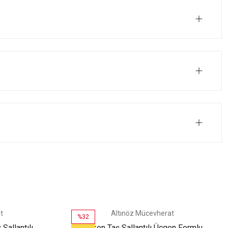
t
Altınöz Mücevherat
%32
Sallantılı
Zirkon Taş Sallantılı Üçgen Formlu