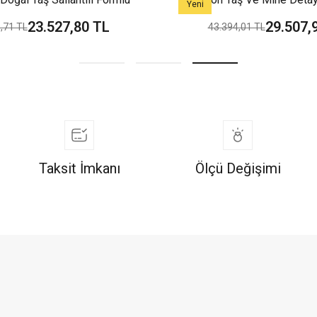
Yeni
arz Şık Yeşil Altın Kolye
Modern Tarz Şık Yeşil Al
23.527,80 TL
29.507,
,71 TL
43.394,01 TL
Taksit İmkanı
Ölçü Değişimi