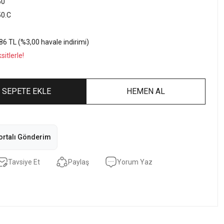
50
0.C
86 TL (%3,00 havale indirimi)
itlerle!
SEPETE EKLE
HEMEN AL
ortalı Gönderim
Tavsiye Et
Paylaş
Yorum Yaz