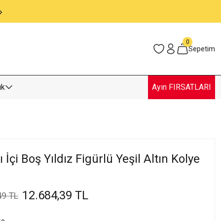
24/7 Müşteri Destek Hizmeti
0
Sepetim
uk
Ayın FIRSATLARI
 İçi Boş Yıldız Figürlü Yeşil Altın Kolye
12.684,39 TL
49 TL