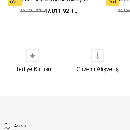
Yeni
Yeni
Nazar Boncuk Detaylı Şık Yeşil Altın
Modern T
47.011,92 TL
69.135,17 TL
34.599
Kolye
Hediye Kutusu
Güvenli Alışveriş
Adres