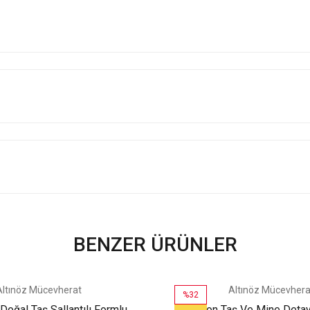
BENZER ÜRÜNLER
Altınöz Mücevherat
Altınöz Mücevhera
%32
Doğal Taş Sallantılı Formlu
Zirkon Taş Ve Mine Detay 