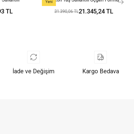
Yeni
tın Kolye
Modern Tarz Şık Yeşil Altın Kolye
93 TL
21.345,24 TL
31.390,06 TL
İade ve Değişim
Kargo Bedava