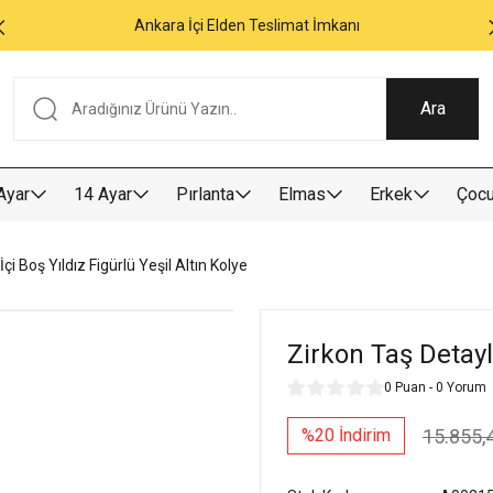
Ankara İçi Elden Teslimat İmkanı
Ara
Ayar
14 Ayar
Pırlanta
Elmas
Erkek
Çoc
İçi Boş Yıldız Figürlü Yeşil Altın Kolye
Zirkon Taş Detaylı
0 Puan - 0 Yorum
15.855,
%20 İndirim