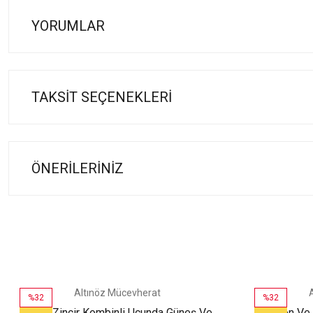
YORUMLAR
TAKSIT SEÇENEKLERI
ÖNERILERINIZ
Altınöz Mücevherat
%32
%32
Farklı Zincir Kombinli Ucunda Güneş Ve
Zirkon Ve 