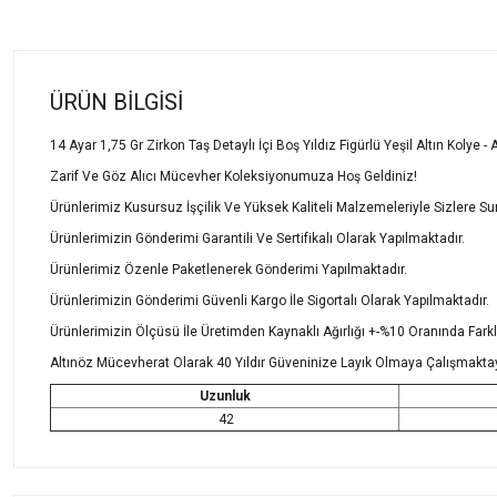
ÜRÜN BILGISI
14 Ayar 1,75 Gr Zirkon Taş Detaylı İçi Boş Yıldız Figürlü Yeşil Altın Kolye 
Zarif Ve Göz Alıcı Mücevher Koleksiyonumuza Hoş Geldiniz!
Ürünlerimiz Kusursuz İşçilik Ve Yüksek Kaliteli Malzemeleriyle Sizlere S
Ürünlerimizin Gönderimi Garantili Ve Sertifikalı Olarak Yapılmaktadır.
Ürünlerimiz Özenle Paketlenerek Gönderimi Yapılmaktadır.
Ürünlerimizin Gönderimi Güvenli Kargo İle Sigortalı Olarak Yapılmaktadır.
Ürünlerimizin Ölçüsü İle Üretimden Kaynaklı Ağırlığı +-%10 Oranında Farklı
Altınöz Mücevherat Olarak 40 Yıldır Güveninize Layık Olmaya Çalışmakta
Uzunluk
42