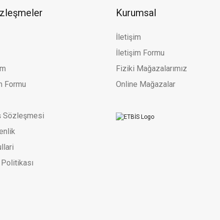
özleşmeler
Kurumsal
İletişim
İletişim Formu
um
Fiziki Mağazalarımız
im Formu
Online Mağazalar
ş Sözleşmesi
enlik
llari
 Politikası