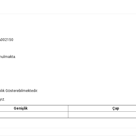
- A002150
unulmakta.
lık Gösterebilmektedir.
yız.
Genişlik
Çap