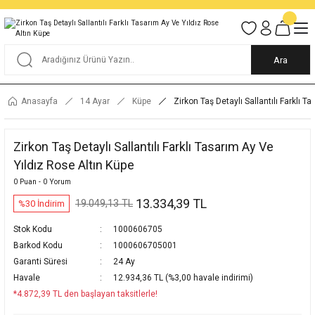
Tüm Alışverişlerde KARGO BEDAVA
Garantili Ve Sigortalı Kargo
Ankara İçi Elden Teslimat İmkanı
24/7 Müşteri Destek Hizmeti
40 Yıllık Güvenin Adresi
Ara
Anasayfa
14 Ayar
Küpe
Zirkon Taş Detaylı Sallantılı Farklı T
Zirkon Taş Detaylı Sallantılı Farklı Tasarım Ay Ve
Yıldız Rose Altın Küpe
0 Puan - 0 Yorum
13.334,39 TL
19.049,13 TL
%30 İndirim
Stok Kodu
1000606705
Barkod Kodu
1000606705001
Garanti Süresi
24 Ay
Havale
12.934,36 TL (%3,00 havale indirimi)
*4.872,39 TL den başlayan taksitlerle!