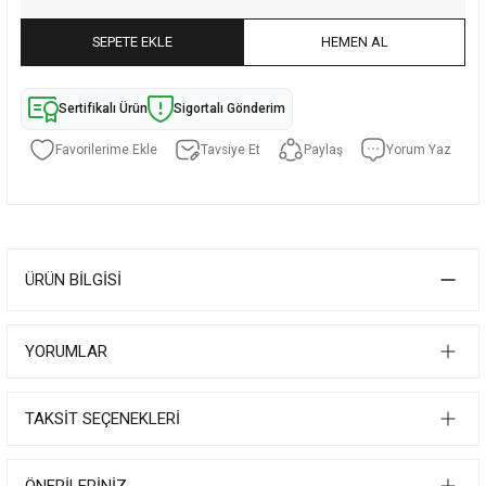
SEPETE EKLE
HEMEN AL
Sertifikalı Ürün
Sigortalı Gönderim
Tavsiye Et
Paylaş
Yorum Yaz
ÜRÜN BILGISI
YORUMLAR
TAKSIT SEÇENEKLERI
ÖNERILERINIZ