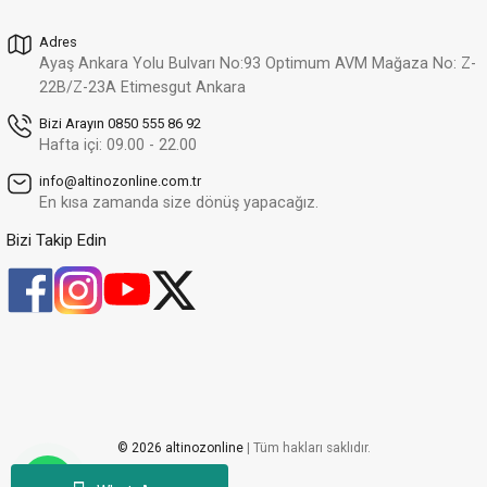
42.427,64 TL
Adres
29.699,35 TL
Ayaş Ankara Yolu Bulvarı No:93 Optimum AVM Mağaza No: Z-
Altınöz Mücevherat
22B/Z-23A Etimesgut Ankara
%30
Sallantılı Yıldız Ve Kalp Figürlü Şık Yeşil Altın Bileklik
Yeni
Bizi Arayın 0850 555 86 92
105.303,22 TL
Hafta içi: 09.00 - 22.00
73.712,25 TL
info@altinozonline.com.tr
Altınöz Mücevherat
En kısa zamanda size dönüş yapacağız.
%30
Kumlu Ve Düz Tarz Şık Halka Tarzı Yeşil Altın Bileklik
Yeni
Bizi Takip Edin
84.788,71 TL
59.352,10 TL
Altınöz Mücevherat
%30
Leopar Desen Yüzeyli Retro Gurmet Model Yeşil Altın Bileklik
Yeni
163.782,83 TL
114.647,98 TL
Altınöz Mücevherat
%30
© 2026 altinozonline
| Tüm hakları saklıdır.
Modern Ve Şık Tasarım Yeşil Altın Bileklik
Yeni