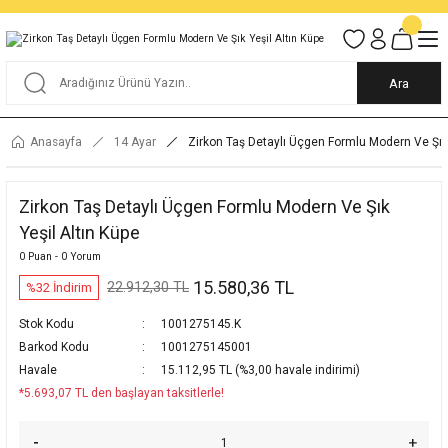
Tüm Alışverişlerde KARGO BEDAVA
Garantili Ve Sigortalı Kargo
Ankara İçi Elden Teslimat İmkanı
24/7 Müşteri Destek Hizmeti
40 Yıllık Güvenin Adresi
Ara
Anasayfa
14 Ayar
Zirkon Taş Detaylı Üçgen Formlu Modern Ve Şık 
Zirkon Taş Detaylı Üçgen Formlu Modern Ve Şık
Yeşil Altın Küpe
0 Puan - 0 Yorum
15.580,36 TL
22.912,30 TL
%32 İndirim
Stok Kodu
1001275145.K
Barkod Kodu
1001275145001
Havale
15.112,95 TL (%3,00 havale indirimi)
*5.693,07 TL den başlayan taksitlerle!