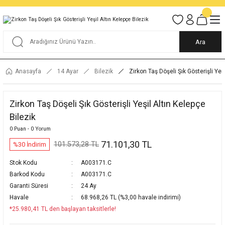
Tüm Alışverişlerde KARGO BEDAVA
Garantili Ve Sigortalı Kargo
Ankara İçi Elden Teslimat İmkanı
24/7 Müşteri Destek Hizmeti
40 Yıllık Güvenin Adresi
Ara
Anasayfa
14 Ayar
Bilezik
Zirkon Taş Döşeli Şık Gösterişli Yeş
Zirkon Taş Döşeli Şık Gösterişli Yeşil Altın Kelepçe
Bilezik
0 Puan - 0 Yorum
71.101,30 TL
101.573,28 TL
%30 İndirim
Stok Kodu
A003171.C
Barkod Kodu
A003171.C
Garanti Süresi
24 Ay
Havale
68.968,26 TL (%3,00 havale indirimi)
*25.980,41 TL den başlayan taksitlerle!