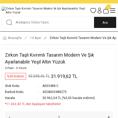
Tüm Alışverişlerde KARGO BEDAVA
Garantili Ve Sigortalı Kargo
Ankara İçi Elden Teslimat İmkanı
24/7 Müşteri Destek Hizmeti
40 Yıllık Güvenin Adresi
Ara
Anasayfa
14 Ayar
Zirkon Taşlı Kıvrımlı Tasarım Modern Ve Şık Ayar
Zirkon Taşlı Kıvrımlı Tasarım Modern Ve Şık
Ayarlanabilir Yeşil Altın Yüzük
0 Puan - 0 Yorum
31.919,62 TL
45.599,46 TL
%30 İndirim
Stok Kodu
A003488.C
Barkod Kodu
425A003488275
Havale
30.962,04 TL (%3,00 havale indirimi)
*11.663,43 TL den başlayan taksitlerle!