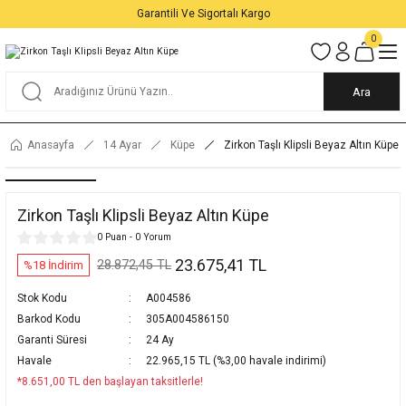
Garantili Ve Sigortalı Kargo
0
Ara
Anasayfa
14 Ayar
Küpe
Zirkon Taşlı Klipsli Beyaz Altın Küpe
Zirkon Taşlı Klipsli Beyaz Altın Küpe
0 Puan - 0 Yorum
23.675,41 TL
28.872,45 TL
%18 İndirim
Stok Kodu
A004586
Barkod Kodu
305A004586150
Garanti Süresi
24 Ay
Havale
22.965,15 TL (%3,00 havale indirimi)
*8.651,00 TL den başlayan taksitlerle!