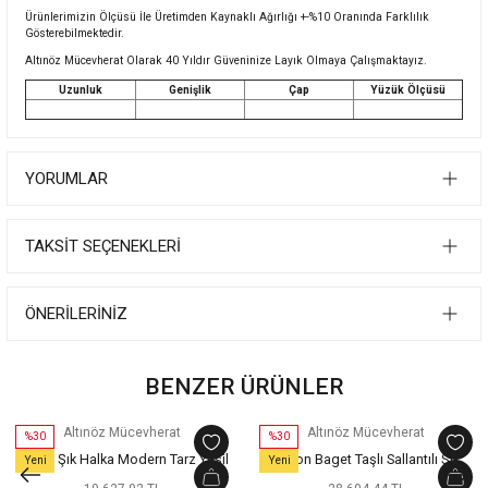
Ürünlerimizin Ölçüsü İle Üretimden Kaynaklı Ağırlığı +-%10 Oranında Farklılık
Gösterebilmektedir.
Altınöz Mücevherat Olarak 40 Yıldır Güveninize Layık Olmaya Çalışmaktayız.
Uzunluk
Genişlik
Çap
Yüzük Ölçüsü
YORUMLAR
TAKSIT SEÇENEKLERI
ÖNERILERINIZ
BENZER ÜRÜNLER
Altınöz Mücevherat
Altınöz Mücevherat
%30
%30
Köşeli Şık Halka Modern Tarz Yeşil
Zirkon Baget Taşlı Sallantılı Şık
Yeni
Yeni
Altın Küpe
Yeşil Altın Küpe