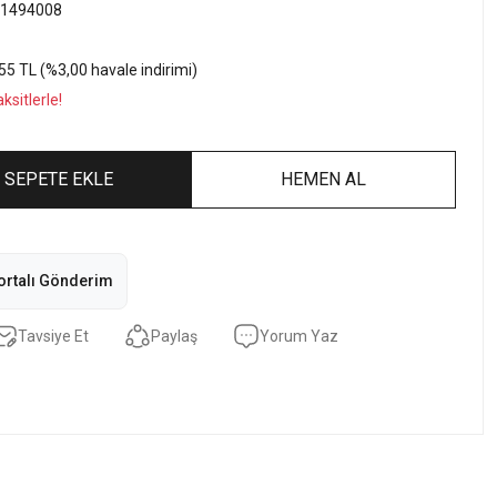
1494008
55 TL (%3,00 havale indirimi)
sitlerle!
SEPETE EKLE
HEMEN AL
ortalı Gönderim
Tavsiye Et
Paylaş
Yorum Yaz