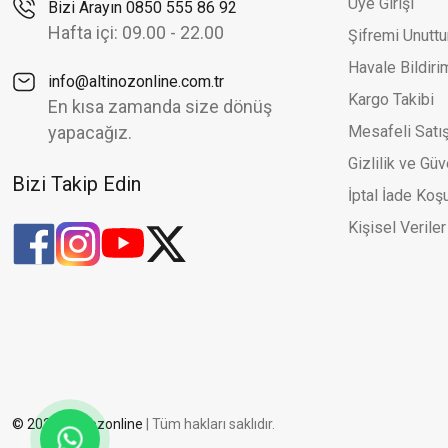
Üye Girişi
Bizi Arayın 0850 555 86 92
Halat Zincir Ve Simli Toplu Şık İki Renk Altın Küpe
Zirk
Yeni
Ye
Hafta içi: 09.00 - 22.00
Şifremi Unutt
25.176,86 TL
35.966,94 TL
Havale Bildir
info@altinozonline.com.tr
Kargo Takibi
En kısa zamanda size dönüş
yapacağız.
Mesafeli Satı
Gizlilik ve Güv
Bizi Takip Edin
İptal İade Koşu
Kişisel Veriler
© 2026 altinozonline
| Tüm hakları saklıdır.