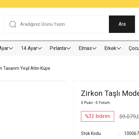
Tüm Alışverişlerde KARGO BEDAVA
Garantili Ve Sigortalı Kargo
Ankara İçi Elden Teslimat İmkanı
24/7 Müşteri Destek Hizmeti
40 Yıllık Güvenin Adresi
Ara
Ayar
14 Ayar
Pırlanta
Elmas
Erkek
Çoc
n Tasarım Yeşil Altın Küpe
Zirkon Taşlı Mode
0 Puan - 0 Yorum
59.079,
%32 İndirim
Stok Kodu
100067