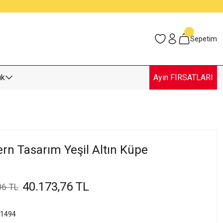
Sepetim
uk
Ayın FIRSATLARI
rn Tasarım Yeşil Altın Küpe
40.173,76 TL
06 TL
1494