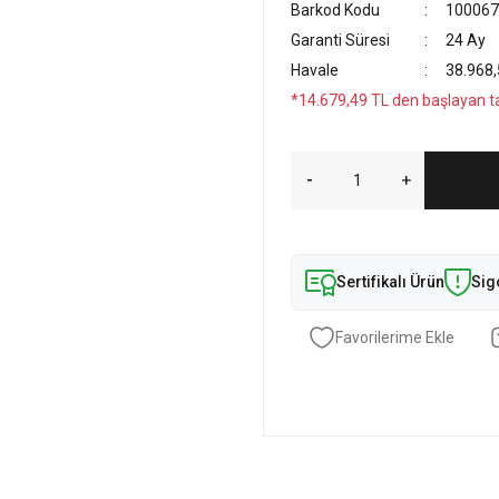
Barkod Kodu
100067
Garanti Süresi
24 Ay
Havale
38.968,
*14.679,49 TL den başlayan tak
Sertifikalı Ürün
Sig