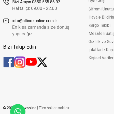
Üye Girişi
Bizi Arayın 0850 555 86 92
Halat Zincir Ve Simli Toplu Şık İki Renk Altın Küpe
Zirk
Yeni
Ye
Hafta içi: 09.00 - 22.00
Şifremi Unutt
24.687,57 TL
35.267,96 TL
Havale Bildir
info@altinozonline.com.tr
Kargo Takibi
En kısa zamanda size dönüş
yapacağız.
Mesafeli Satı
Gizlilik ve Güv
Bizi Takip Edin
İptal İade Koşu
Kişisel Veriler
© 2026 altinozonline
| Tüm hakları saklıdır.