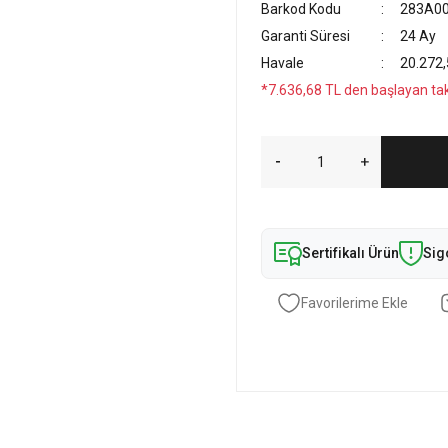
Barkod Kodu
283A0
Garanti Süresi
24 Ay
Havale
20.272,
*7.636,68 TL den başlayan taks
Sertifikalı Ürün
Sig