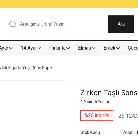
Tüm Alışverişlerde KARGO BEDAVA
Garantili Ve Sigortalı Kargo
Ankara İçi Elden Teslimat İmkanı
24/7 Müşteri Destek Hizmeti
40 Yıllık Güvenin Adresi
Ara
Ayar
14 Ayar
Pırlanta
Elmas
Erkek
Çoc
luk Figürlü Yeşil Altın Küpe
Zirkon Taşlı Sons
0 Puan - 0 Yorum
26.124,
%20 İndirim
Stok Kodu
A0001