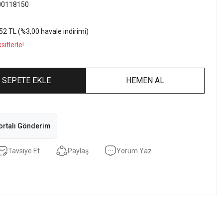
00118150
52 TL (%3,00 havale indirimi)
itlerle!
SEPETE EKLE
HEMEN AL
ortalı Gönderim
Tavsiye Et
Paylaş
Yorum Yaz