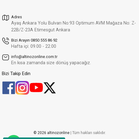
12.455,24 TL
Adres
Altınöz Mücevherat
%32
Ayaş Ankara Yolu Bulvarı No:93 Optimum AVM Mağaza No: Z-
Zirkon Taşlı Modern Tasarım Çift Sıra Ayartlanabilir Yeşil Altın Yüzük
Yeni
22B/Z-23A Etimesgut Ankara
25.310,10 TL
17.210,87 TL
Bizi Arayın 0850 555 86 92
Hafta içi: 09.00 - 22.00
Altınöz Mücevherat
%30
info@altinozonline.com.tr
Modern Ve Zarif Tasarım Şık Yeşil Altın Yüzük
Yeni
En kısa zamanda size dönüş yapacağız.
24.643,99 TL
17.250,79 TL
Bizi Takip Edin
Altınöz Mücevherat
%30
Zirkon Taşlı Modern Tasarım Şık Yeşil Altın Yüzük
Yeni
34.634,81 TL
24.244,37 TL
Altınöz Mücevherat
%30
Zirkon Ve Quartz Taşlı Şövalye Model Şık Yeşil Altın Yüzük
Yeni
20.647,66 TL
© 2026 altinozonline
| Tüm hakları saklıdır.
14.453,36 TL