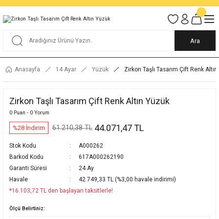
Tüm Alışverişlerde KARGO BEDAVA
Garantili Ve Sigortalı Kargo
Ankara İçi Elden Teslimat İmkanı
24/7 Müşteri Destek Hizmeti
40 Yıllık Güvenin Adresi
Ara
Anasayfa
14 Ayar
Yüzük
Zirkon Taşlı Tasarım Çift Renk Altı
Zirkon Taşlı Tasarım Çift Renk Altın Yüzük
0 Puan - 0 Yorum
44.071,47 TL
61.210,38 TL
%28 İndirim
Stok Kodu
A000262
Barkod Kodu
617A000262190
Garanti Süresi
24 Ay
Havale
42.749,33 TL (%3,00 havale indirimi)
*16.103,72 TL den başlayan taksitlerle!
Ölçü Belirtiniz: