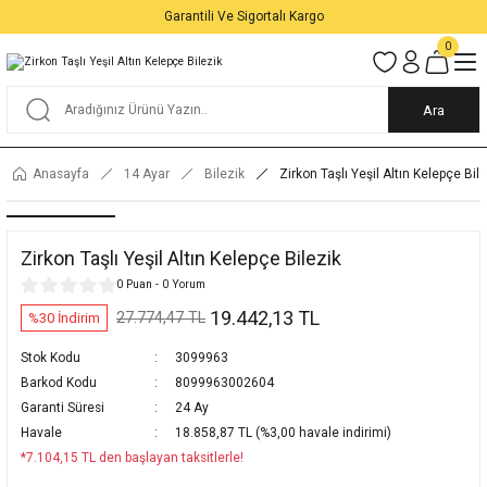
Garantili Ve Sigortalı Kargo
0
Ara
Anasayfa
14 Ayar
Bilezik
Zirkon Taşlı Yeşil Altın Kelepçe Bil
Zirkon Taşlı Yeşil Altın Kelepçe Bilezik
0 Puan - 0 Yorum
19.442,13 TL
27.774,47 TL
%30 İndirim
Stok Kodu
3099963
Barkod Kodu
8099963002604
Garanti Süresi
24 Ay
Havale
18.858,87 TL (%3,00 havale indirimi)
*7.104,15 TL den başlayan taksitlerle!