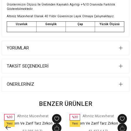
Ürünlerimizin Ölçüsü İle Üretimden Kaynaklı Ağırlığı +-%10 Oranında Farklılık
Gösterebilmektedir.
Altınöz Mücevherat Olarak 40 Yıldır Güveninize Layık Olmaya Çalışmaktayız.
Uzunluk
Genişlik
Çap
Yüzük Ölçüsü
YORUMLAR
TAKSIT SEÇENEKLERI
ÖNERILERINIZ
BENZER ÜRÜNLER
Altınöz Mücevherat
Altınöz Mücevherat
%30
%30
Modern Ve Zarif Tarz Zirkon Taş
Modern Ve Zarif Tarz Zirkon Taş
Yeni
Yeni
Detaylı Yeşil Altın Kelepçe Bilezik
Detaylı Yeşil Altın Kelepçe Bilezik