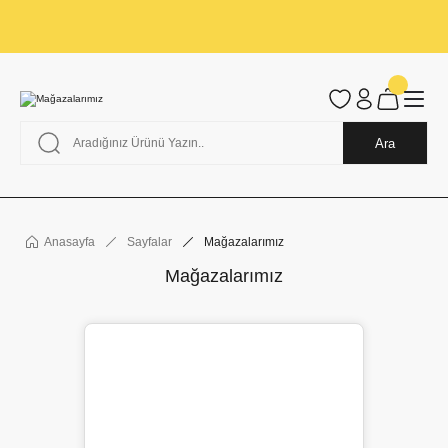
Tüm Alışverişlerde KARGO BEDAVA
Garantili Ve Sigortalı Kargo
Ankara İçi Elden Teslimat İmkanı
24/7 Müşteri Destek Hizmeti
40 Yıllık Güvenin Adresi
Ara
Anasayfa
Sayfalar
Mağazalarımız
Mağazalarımız