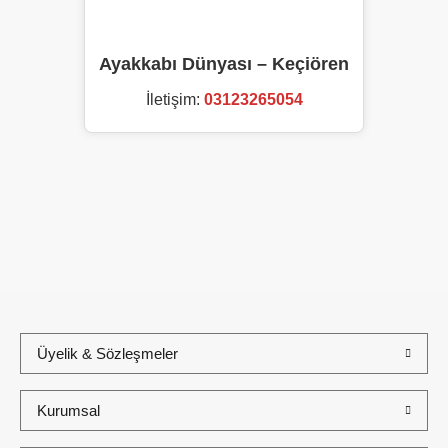
Ayakkabı Dünyası – Keçiören
İletişim:
03123265054
Hediye Kutusu
Güvenli Alışveriş
Taksit İmkanı
Üyelik & Sözleşmeler
Ölçü Değişimi
İade ve Değişim
Kargo Bedava
Kurumsal