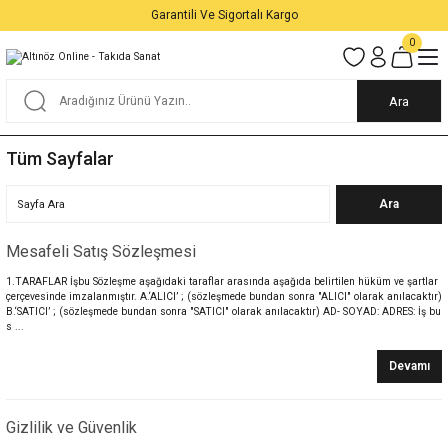
Garantili Ve Sigortalı Kargo
0
Ara
Tüm Sayfalar
Mesafeli Satış Sözleşmesi
1.TARAFLAR İşbu Sözleşme aşağıdaki taraflar arasında aşağıda belirtilen hüküm ve şartlar
çerçevesinde imzalanmıştır. A.‘ALICI’ ; (sözleşmede bundan sonra "ALICI" olarak anılacaktır)
B.‘SATICI’ ; (sözleşmede bundan sonra "SATICI" olarak anılacaktır) AD- SOYAD: ADRES: İş bu
s ...
Devamı
Gizlilik ve Güvenlik