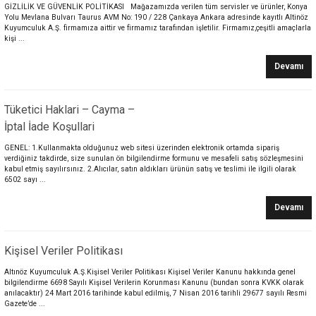
GİZLİLİK VE GÜVENLİK POLİTİKASI Mağazamızda verilen tüm servisler ve ürünler, Konya
Yolu Mevlana Bulvarı Taurus AVM No: 190 / 228 Çankaya Ankara adresinde kayıtlı Altinöz
Kuyumculuk A.Ş. firmamıza aittir ve firmamız tarafından işletilir. Firmamız,çeşitli amaçlarla
kişi ...
Devamı
Tüketici Haklari – Cayma –
İptal İade Koşullari
GENEL: 1.Kullanmakta olduğunuz web sitesi üzerinden elektronik ortamda sipariş
verdiğiniz takdirde, size sunulan ön bilgilendirme formunu ve mesafeli satış sözleşmesini
kabul etmiş sayılırsınız. 2.Alıcılar, satın aldıkları ürünün satış ve teslimi ile ilgili olarak
6502 sayı ...
Devamı
Kişisel Veriler Politikası
Altınöz Kuyumculuk A.Ş.Kişisel Veriler Politikası Kişisel Veriler Kanunu hakkında genel
bilgilendirme 6698 Sayılı Kişisel Verilerin Korunması Kanunu (bundan sonra KVKK olarak
anılacaktır) 24 Mart 2016 tarihinde kabul edilmiş, 7 Nisan 2016 tarihli 29677 sayılı Resmi
Gazete’de ...