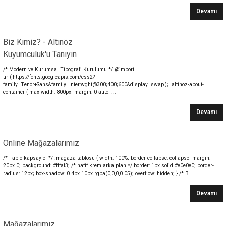
Devamı
Biz Kimiz? - Altınöz
Kuyumculuk'u Tanıyın
/* Modern ve Kurumsal Tipografi Kurulumu */ @import
url('https://fonts.googleapis.com/css2?
family=Tenor+Sans&family=Inter:wght@300;400;600&display=swap'); .altinoz-about-
container { max-width: 800px; margin: 0 auto; ...
Devamı
Online Mağazalarımız
/* Tablo kapsayıcı */ .magaza-tablosu { width: 100%; border-collapse: collapse; margin:
20px 0; background: #fffaf3; /* hafif krem arka plan */ border: 1px solid #e0e0e0; border-
radius: 12px; box-shadow: 0 4px 10px rgba(0,0,0,0.05); overflow: hidden; } /* B ...
Devamı
Mağazalarımız