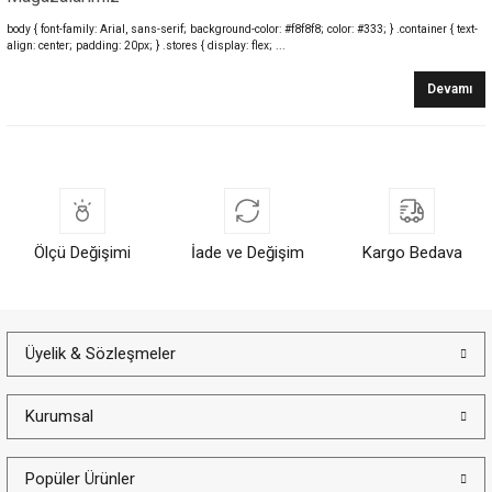
body { font-family: Arial, sans-serif; background-color: #f8f8f8; color: #333; } .container { text-
align: center; padding: 20px; } .stores { display: flex; ...
Devamı
Ölçü Değişimi
İade ve Değişim
Kargo Bedava
Üyelik & Sözleşmeler
Kurumsal
Popüler Ürünler