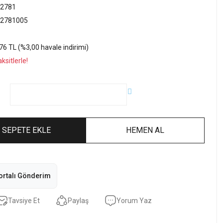
2781
2781005
76 TL (%3,00 havale indirimi)
sitlerle!
SEPETE EKLE
HEMEN AL
ortalı Gönderim
Tavsiye Et
Paylaş
Yorum Yaz