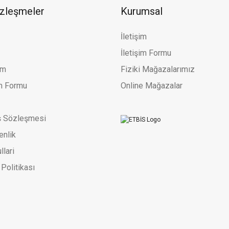
Zirkon Taşlı Kelebek Figürlü Modern Tarz Sarı Altın Yüzük
özleşmeler
Kurumsal
62.842,29 TL
92.415,13 TL
İletişim
Altınöz Mücevherat
%32
İletişim Formu
Kumlu Parlak Geçişli Modern Tarz Enli Ve Geniş Sarı Altın Yüzü
um
Fiziki Mağazalarımız
60.577,30 TL
89.084,27 TL
im Formu
Online Mağazalar
ş Sözleşmesi
enlik
llari
 Politikası