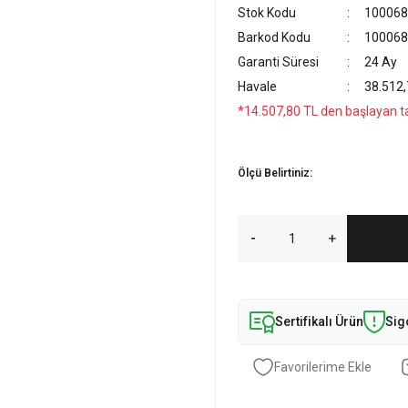
Stok Kodu
100068
Barkod Kodu
100068
Garanti Süresi
24 Ay
Havale
38.512,
*14.507,80 TL den başlayan tak
Ölçü Belirtiniz:
Sertifikalı Ürün
Sig