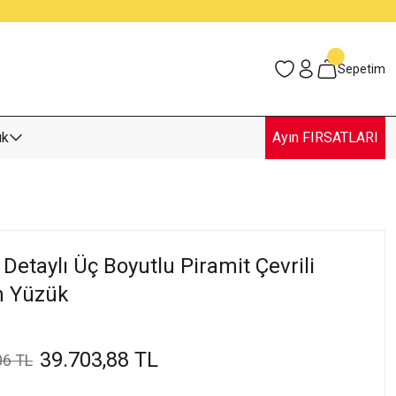
Sepetim
uk
Ayın FIRSATLARI
 Detaylı Üç Boyutlu Piramit Çevrili
ın Yüzük
39.703,88 TL
06 TL