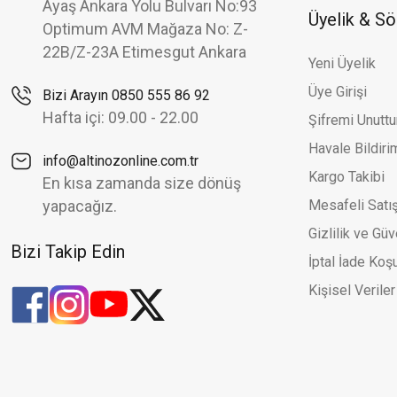
Zirkon Baget Taş Detaylı Tırtıklı Modern Tarz Sarı Altın Yüzük
Ayaş Ankara Yolu Bulvarı No:93
Üyelik & S
Optimum AVM Mağaza No: Z-
57.068,76 TL
83.924,65 TL
22B/Z-23A Etimesgut Ankara
Yeni Üyelik
Altınöz Mücevherat
%32
Üye Girişi
Bizi Arayın 0850 555 86 92
Zirkon Taşlı Genişten Dara Modern Tarz Sarı Altın Yüzük
Hafta içi: 09.00 - 22.00
Şifremi Unutt
41.213,85 TL
60.608,61 TL
Havale Bildir
info@altinozonline.com.tr
Kargo Takibi
En kısa zamanda size dönüş
yapacağız.
Mesafeli Satı
Gizlilik ve Güv
Bizi Takip Edin
İptal İade Koşu
Kişisel Veriler