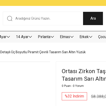
Tüm Alışverişlerde KARGO BEDAVA
Garantili Ve Sigortalı Kargo
Ankara İçi Elden Teslimat İmkanı
24/7 Müşteri Destek Hizmeti
40 Yıllık Güvenin Adresi
Ara
Ayar
14 Ayar
Pırlanta
Elmas
Erkek
Çoc
 Detaylı Üç Boyutlu Piramit Çevrili Tasarım Sarı Altın Yüzük
Ortası Zirkon Taş
Tasarım Sarı Alt
0 Puan - 0 Yorum
58.388,
%32 İndirim