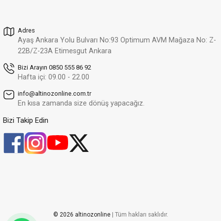
Zirkon Taş Detaylı Şık Ve Modern Tasarım Sarı Altın Bilezik
Yeni
224.260,52 TL
Adres
156.982,37 TL
Ayaş Ankara Yolu Bulvarı No:93 Optimum AVM Mağaza No: Z-
Altınöz Mücevherat
22B/Z-23A Etimesgut Ankara
%30
Şık Ve Modern Tasarım Yanakları Zirkon Taşlı Sarı Altın Bilezik
Yeni
Bizi Arayın 0850 555 86 92
280.941,79 TL
Hafta içi: 09.00 - 22.00
196.659,25 TL
info@altinozonline.com.tr
Altınöz Mücevherat
En kısa zamanda size dönüş yapacağız.
%30
Klasik Dorika Toplu Çerçeve İçi Örgü Tarzı Sarı Altın Bileklik
Yeni
Bizi Takip Edin
218.798,90 TL
153.159,23 TL
Altınöz Mücevherat
%30
Klasik İnce Gurmet Model Unisex Sarı Altın Bileklik
Yeni
86.453,90 TL
60.517,73 TL
Altınöz Mücevherat
%30
© 2026 altinozonline
| Tüm hakları saklıdır.
Çift Sıra Yaprak Şekilli Şık Sarı Altın Kelepçe Bilezik
Yeni