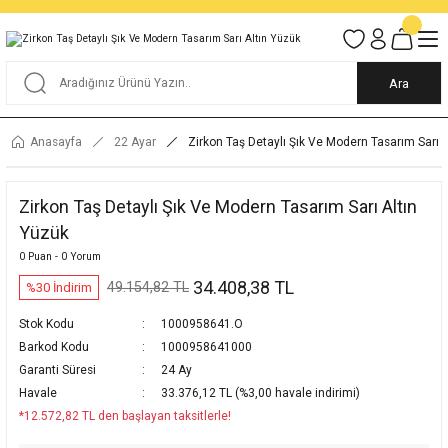
Tüm Alışverişlerde KARGO BEDAVA
Garantili Ve Sigortalı Kargo
Ankara İçi Elden Teslimat İmkanı
24/7 Müşteri Destek Hizmeti
40 Yıllık Güvenin Adresi
Ara
Anasayfa
22 Ayar
Zirkon Taş Detaylı Şık Ve Modern Tasarım Sarı 
Zirkon Taş Detaylı Şık Ve Modern Tasarım Sarı Altın
Yüzük
0 Puan - 0 Yorum
34.408,38 TL
49.154,82 TL
%30 İndirim
Stok Kodu
1000958641.O
Barkod Kodu
1000958641000
Garanti Süresi
24 Ay
Havale
33.376,12 TL (%3,00 havale indirimi)
*12.572,82 TL den başlayan taksitlerle!