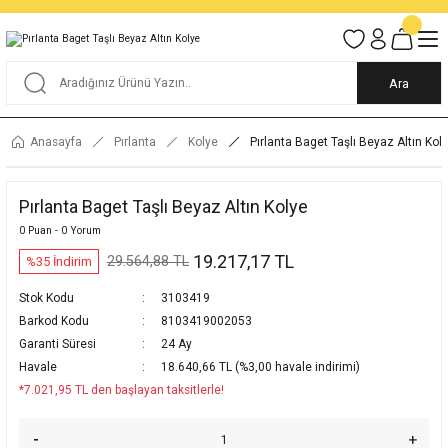
Tüm Alışverişlerde KARGO BEDAVA
Garantili Ve Sigortalı Kargo
Ankara İçi Elden Teslimat İmkanı
24/7 Müşteri Destek Hizmeti
40 Yıllık Güvenin Adresi
Ara
Anasayfa
Pırlanta
Kolye
Pırlanta Baget Taşlı Beyaz Altın Kol
Pırlanta Baget Taşlı Beyaz Altın Kolye
0 Puan - 0 Yorum
19.217,17 TL
29.564,88 TL
%35 İndirim
Stok Kodu
3103419
Barkod Kodu
8103419002053
Garanti Süresi
24 Ay
Havale
18.640,66 TL (%3,00 havale indirimi)
*7.021,95 TL den başlayan taksitlerle!