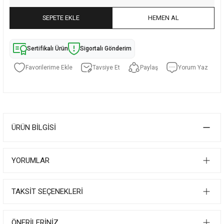
SEPETE EKLE
HEMEN AL
Sertifikalı Ürün
Sigortalı Gönderim
Tavsiye Et
Paylaş
Yorum Yaz
ÜRÜN BILGISI
YORUMLAR
TAKSIT SEÇENEKLERI
ÖNERILERINIZ