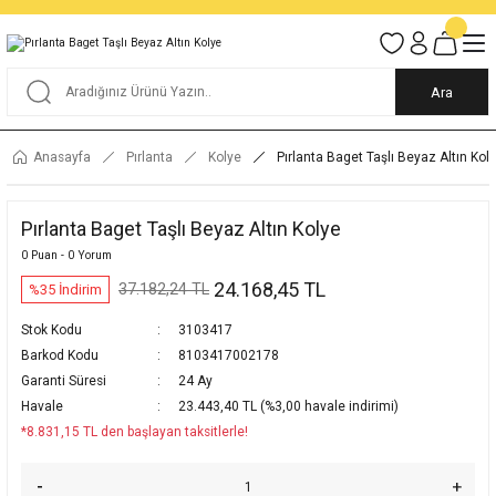
Tüm Alışverişlerde KARGO BEDAVA
Garantili Ve Sigortalı Kargo
Ankara İçi Elden Teslimat İmkanı
24/7 Müşteri Destek Hizmeti
40 Yıllık Güvenin Adresi
Ara
Anasayfa
Pırlanta
Kolye
Pırlanta Baget Taşlı Beyaz Altın Kol
Pırlanta Baget Taşlı Beyaz Altın Kolye
0 Puan - 0 Yorum
24.168,45 TL
37.182,24 TL
%35 İndirim
Stok Kodu
3103417
Barkod Kodu
8103417002178
Garanti Süresi
24 Ay
Havale
23.443,40 TL (%3,00 havale indirimi)
*8.831,15 TL den başlayan taksitlerle!