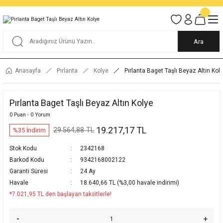
Tüm Alışverişlerde KARGO BEDAVA
Garantili Ve Sigortalı Kargo
Ankara İçi Elden Teslimat İmkanı
24/7 Müşteri Destek Hizmeti
40 Yıllık Güvenin Adresi
Ara
Anasayfa
Pırlanta
Kolye
Pırlanta Baget Taşlı Beyaz Altın Kol
Pırlanta Baget Taşlı Beyaz Altın Kolye
0 Puan - 0 Yorum
19.217,17 TL
29.564,88 TL
%35 İndirim
Stok Kodu
2342168
Barkod Kodu
9342168002122
Garanti Süresi
24 Ay
Havale
18.640,66 TL (%3,00 havale indirimi)
*7.021,95 TL den başlayan taksitlerle!