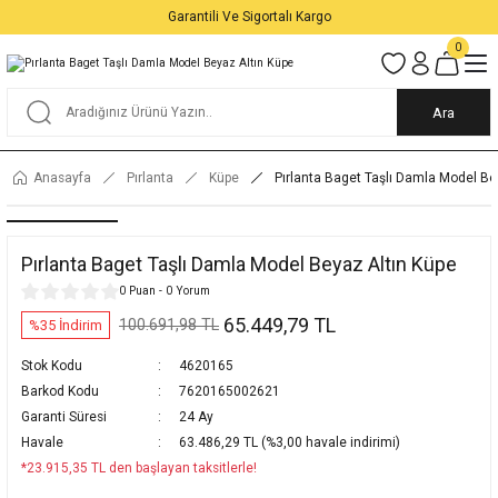
Garantili Ve Sigortalı Kargo
0
Ara
Anasayfa
Pırlanta
Küpe
Pırlanta Baget Taşlı Damla Model Be
Pırlanta Baget Taşlı Damla Model Beyaz Altın Küpe
0 Puan - 0 Yorum
65.449,79 TL
100.691,98 TL
%35 İndirim
Stok Kodu
4620165
Barkod Kodu
7620165002621
Garanti Süresi
24 Ay
Havale
63.486,29 TL (%3,00 havale indirimi)
*23.915,35 TL den başlayan taksitlerle!