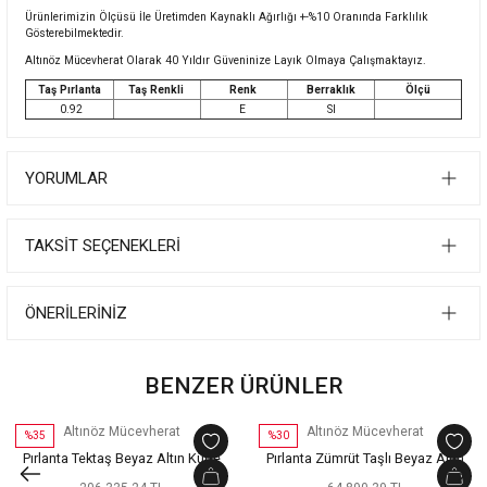
Ürünlerimizin Ölçüsü İle Üretimden Kaynaklı Ağırlığı +-%10 Oranında Farklılık
Gösterebilmektedir.
Altınöz Mücevherat Olarak 40 Yıldır Güveninize Layık Olmaya Çalışmaktayız.
Taş Pırlanta
Taş Renkli
Renk
Berraklık
Ölçü
0.92
E
SI
YORUMLAR
TAKSIT SEÇENEKLERI
ÖNERILERINIZ
BENZER ÜRÜNLER
Altınöz Mücevherat
Altınöz Mücevherat
%35
%30
Pırlanta Tektaş Beyaz Altın Küpe
Pırlanta Zümrüt Taşlı Beyaz Altın
Küpe