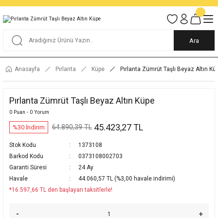
Tüm Alışverişlerde KARGO BEDAVA
Garantili Ve Sigortalı Kargo
Ankara İçi Elden Teslimat İmkanı
24/7 Müşteri Destek Hizmeti
40 Yıllık Güvenin Adresi
Ara
Anasayfa
Pırlanta
Küpe
Pırlanta Zümrüt Taşlı Beyaz Altın Kü
Pırlanta Zümrüt Taşlı Beyaz Altın Küpe
0 Puan - 0 Yorum
45.423,27 TL
64.890,39 TL
%30 İndirim
Stok Kodu
1373108
Barkod Kodu
0373108002703
Garanti Süresi
24 Ay
Havale
44.060,57 TL (%3,00 havale indirimi)
*16.597,66 TL den başlayan taksitlerle!