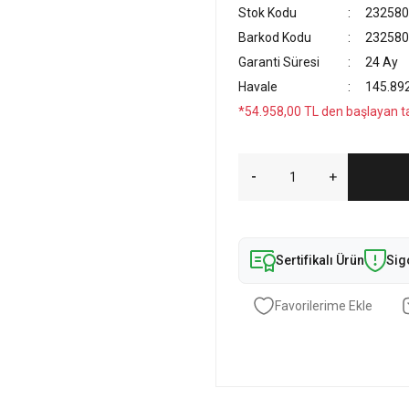
Stok Kodu
232580
Barkod Kodu
232580
Garanti Süresi
24 Ay
Havale
145.892
*54.958,00 TL den başlayan tak
Sertifikalı Ürün
Sig