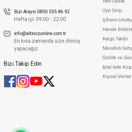
Yeni Üyelik
Altınöz Mücevherat
%30
Üye Girişi
Bizi Arayın 0850 555 86 92
Zig zag Tarz Dört Sıra Araları Dorika Toplu Şık Sarı Altın Kele
Yeni
Hafta içi: 09.00 - 22.00
Şifremi Unutt
305.342,81 TL
436.204,02 TL
Havale Bildir
info@altinozonline.com.tr
Kargo Takibi
En kısa zamanda size dönüş
yapacağız.
Mesafeli Satı
Gizlilik ve Güv
Bizi Takip Edin
İptal İade Koşu
Kişisel Veriler