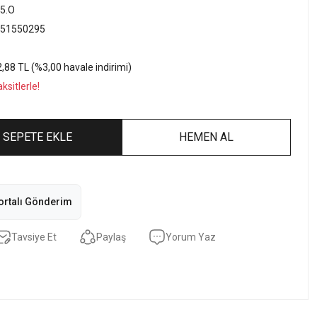
5.O
51550295
,88 TL (%3,00 havale indirimi)
sitlerle!
SEPETE EKLE
HEMEN AL
ortalı Gönderim
Tavsiye Et
Paylaş
Yorum Yaz