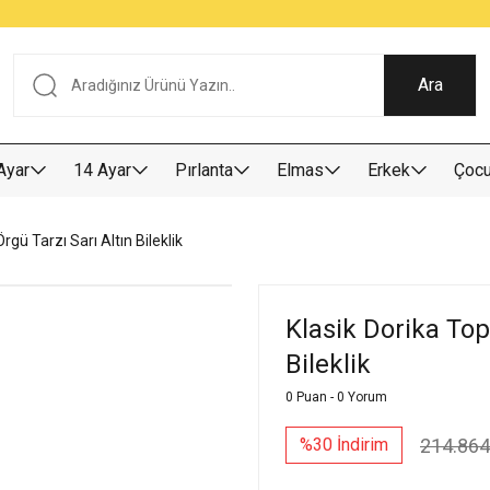
Tüm Alışverişlerde KARGO BEDAVA
Garantili Ve Sigortalı Kargo
Ankara İçi Elden Teslimat İmkanı
24/7 Müşteri Destek Hizmeti
40 Yıllık Güvenin Adresi
Ara
Ayar
14 Ayar
Pırlanta
Elmas
Erkek
Çoc
rgü Tarzı Sarı Altın Bileklik
Klasik Dorika Top
Bileklik
0 Puan - 0 Yorum
214.864
%30 İndirim