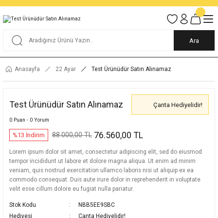
Tüm Alışverişlerde KARGO BEDAVA
Garantili Ve Sigortalı Kargo
Ankara İçi Elden Teslimat İmkanı
24/7 Müşteri Destek Hizmeti
40 Yıllık Güvenin Adresi
Ara
Anasayfa
22 Ayar
Test Ürünüdür Satın Alınamaz
Hediyelidir
Test Ürünüdür Satın Alınamaz
Çanta Hediyelidir!
0 Puan - 0 Yorum
76.560,00 TL
88.000,00 TL
%13 İndirim
Lorem ipsum dolor sit amet, consectetur adipiscing elit, sed do eiusmod
tempor incididunt ut labore et dolore magna aliqua. Ut enim ad minim
veniam, quis nostrud exercitation ullamco laboris nisi ut aliquip ex ea
commodo consequat. Duis aute irure dolor in reprehenderit in voluptate
velit esse cillum dolore eu fugiat nulla pariatur.
Stok Kodu
NBB5EE9SBC
Hediyesi
Çanta Hediyelidir!