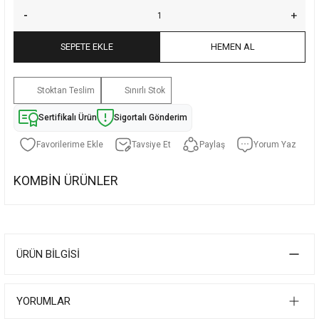
SEPETE EKLE
HEMEN AL
Stoktan Teslim
Sınırlı Stok
Sertifikalı Ürün
Sigortalı Gönderim
Tavsiye Et
Paylaş
Yorum Yaz
KOMBİN ÜRÜNLER
Altınöz Mücevherat
Özel Oksitlemeli İncili Tasarım Sarı Altın Kolye
Ucu Zincir Hariç
129.577,06 TL
ÜRÜN BILGISI
84.225,09 TL
YORUMLAR