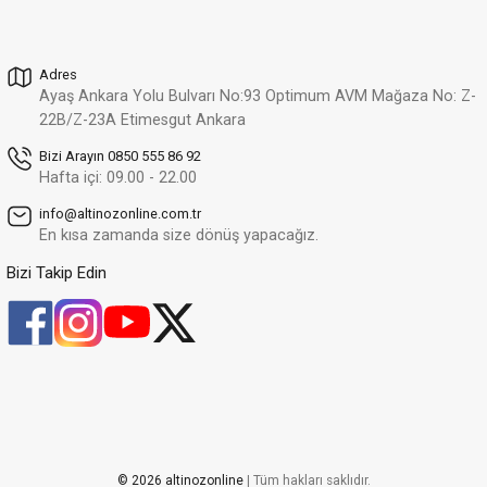
48.199,54 TL
33.739,68 TL
Adres
Altınöz Mücevherat
%30
Ayaş Ankara Yolu Bulvarı No:93 Optimum AVM Mağaza No: Z-
Zirkon Taş Detaylı Şık Ve Modern Tasarım Sarı Altın Bilezik
Yeni
22B/Z-23A Etimesgut Ankara
219.902,21 TL
153.931,55 TL
Bizi Arayın 0850 555 86 92
Hafta içi: 09.00 - 22.00
Altınöz Mücevherat
%30
info@altinozonline.com.tr
Şık Ve Modern Tasarım Yanakları Zirkon Taşlı Sarı Altın Bilezik
Yeni
En kısa zamanda size dönüş yapacağız.
275.481,92 TL
192.837,35 TL
Bizi Takip Edin
Altınöz Mücevherat
%30
Klasik Dorika Toplu Çerçeve İçi Örgü Tarzı Sarı Altın Bileklik
Yeni
214.546,73 TL
150.182,71 TL
Altınöz Mücevherat
%30
Klasik İnce Gurmet Model Unisex Sarı Altın Bileklik
Yeni
84.773,74 TL
© 2026 altinozonline
| Tüm hakları saklıdır.