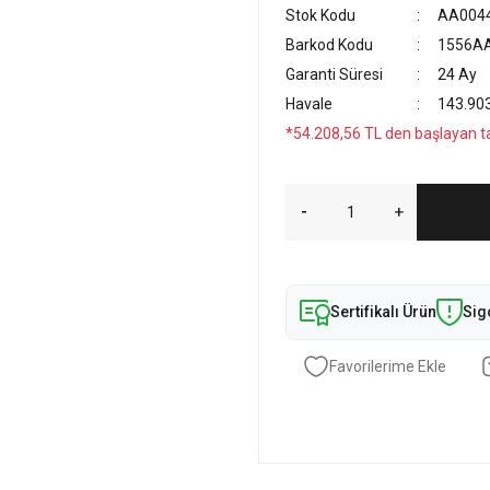
Stok Kodu
AA0044
Barkod Kodu
1556A
Garanti Süresi
24 Ay
Havale
143.903
*54.208,56 TL den başlayan tak
Sertifikalı Ürün
Sig