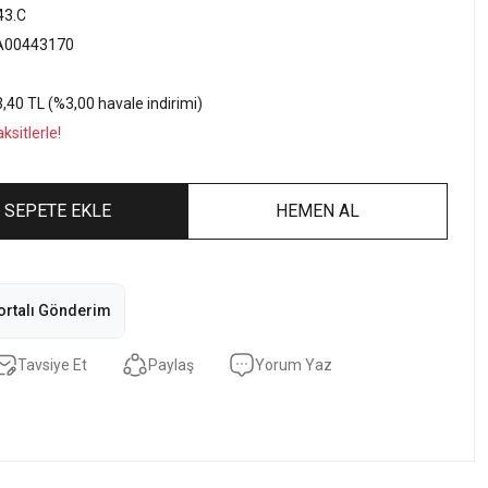
3.C
A00443170
,40 TL (%3,00 havale indirimi)
sitlerle!
SEPETE EKLE
HEMEN AL
ortalı Gönderim
Tavsiye Et
Paylaş
Yorum Yaz