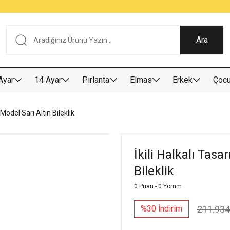
Tüm Alışverişlerde KARGO BEDAVA
Garantili Ve Sigortalı Kargo
Ankara İçi Elden Teslimat İmkanı
24/7 Müşteri Destek Hizmeti
40 Yıllık Güvenin Adresi
Ara
Ayar
14 Ayar
Pırlanta
Elmas
Erkek
Çoc
Model Sarı Altın Bileklik
İkili Halkalı Tas
Bileklik
0 Puan - 0 Yorum
211.934
%30 İndirim