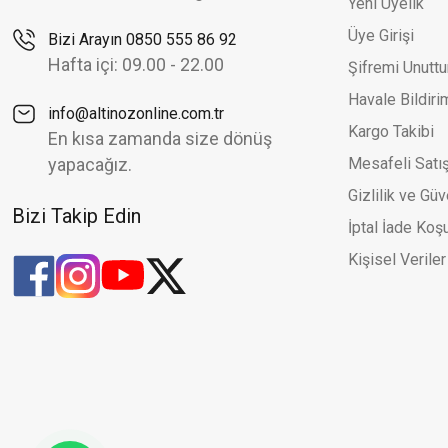
Yeni Üyelik
Altınöz Mücevherat
%30
Üye Girişi
Bizi Arayın 0850 555 86 92
Çift Sıra Yaprak Şekilli Şık Sarı Altın Kelepçe Bilezik
Zi
Yeni
Hafta içi: 09.00 - 22.00
Şifremi Unutt
139.621,92 TL
199.459,89 TL
Havale Bildir
info@altinozonline.com.tr
Kargo Takibi
En kısa zamanda size dönüş
yapacağız.
Mesafeli Satı
Gizlilik ve Güv
Bizi Takip Edin
İptal İade Koşu
Kişisel Veriler