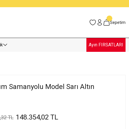
Sepetim
uk
Ayın FIRSATLARI
arım Samanyolu Model Sarı Altın
148.354,02 TL
,32 TL